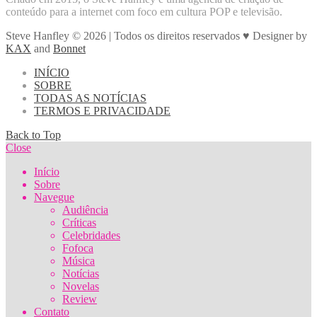
conteúdo para a internet com foco em cultura POP e televisão.
Steve Hanfley © 2026 | Todos os direitos reservados ♥ Designer by
KAX
and
Bonnet
INÍCIO
SOBRE
TODAS AS NOTÍCIAS
TERMOS E PRIVACIDADE
Back to Top
Close
Início
Sobre
Navegue
Audiência
Críticas
Celebridades
Fofoca
Música
Notícias
Novelas
Review
Contato