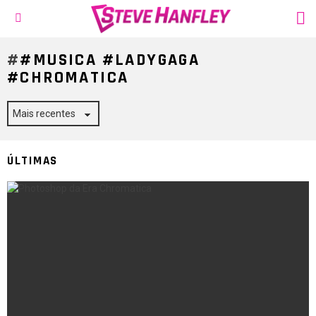
S
Menu
#MUSICA #LADYGAGA
#CHROMATICA
ÚLTIMAS