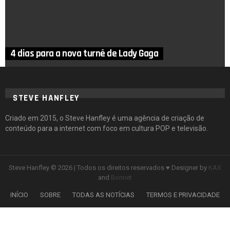
4 dias para a nova turnê de Lady Gaga
STEVE HANFLEY
Criado em 2015, o Steve Hanfley é uma agência de criação de
conteúdo para a internet com foco em cultura POP e televisão.
Steve Hanfley © 2026 | Todos os direitos reservados ♥ Designer by
KAX
and
Bonnet
INÍCIO
SOBRE
TODAS AS NOTÍCIAS
TERMOS E PRIVACIDADE