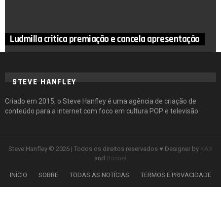
Ludmilla critica premiação e cancela apresentação
STEVE HANFLEY
Criado em 2015, o Steve Hanfley é uma agência de criação de
conteúdo para a internet com foco em cultura POP e televisão.
Steve Hanfley © 2026 | Todos os direitos reservados ♥ Designer by
KAX
and
Bonnet
INÍCIO
SOBRE
TODAS AS NOTÍCIAS
TERMOS E PRIVACIDADE