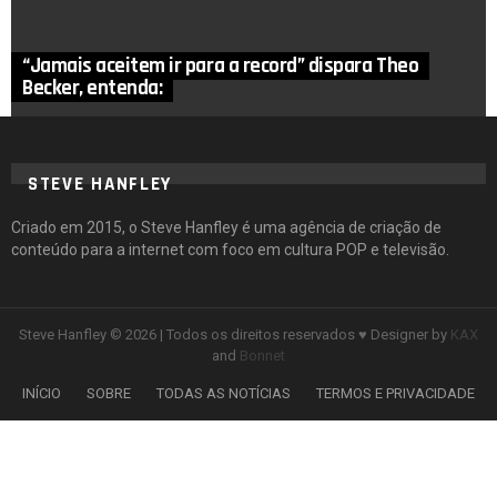
“Jamais aceitem ir para a record” dispara Theo
Becker, entenda:
STEVE HANFLEY
Criado em 2015, o Steve Hanfley é uma agência de criação de
conteúdo para a internet com foco em cultura POP e televisão.
Steve Hanfley © 2026 | Todos os direitos reservados ♥ Designer by
KAX
and
Bonnet
INÍCIO
SOBRE
TODAS AS NOTÍCIAS
TERMOS E PRIVACIDADE