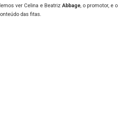
demos ver Celina e Beatriz
Abbage
, o promotor, e o
onteúdo das fitas.
 próximo capítulo? Dia 03/06
 vocês vão conhecer AS FITAS.
ro
#casoevandro
@mizanzuk
pic.twitter.com/Xt04s659PW
A (@ALYMURITIBA)
May 31, 2021
 da série, a defesa de Beatriz Abagge, Osvaldo
ares fizeram o pedido de revisão criminal. Perícias