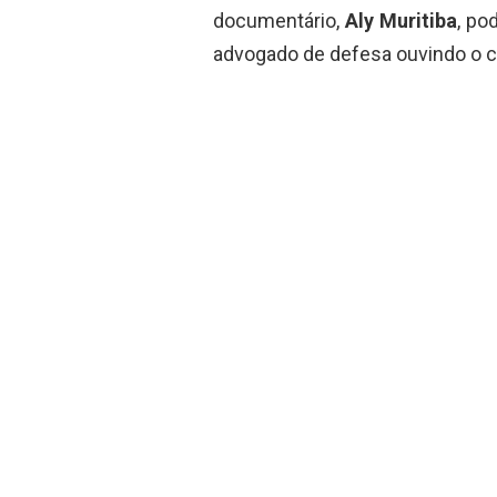
documentário,
Aly Muritiba
, po
advogado de defesa ouvindo o c
Prontos para o
(quinta feira)
#OCasoEvand
@michevrand
— ALY MURITIB
Sete meses depois da estreia
Marcineiro e Davi dos Santos So