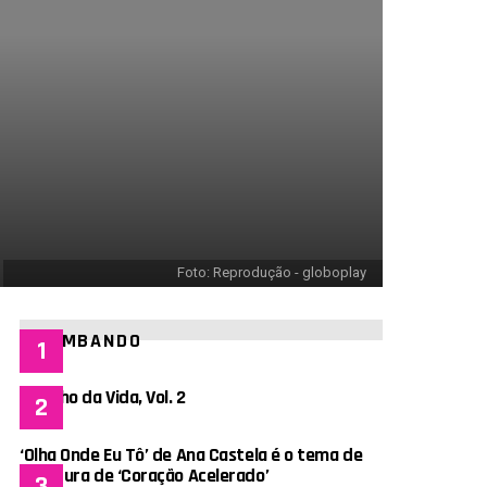
Foto: Reprodução - globoplay
BOMBANDO
Espelho da Vida, Vol. 2
‘Olha Onde Eu Tô’ de Ana Castela é o tema de
abertura de ‘Coração Acelerado’