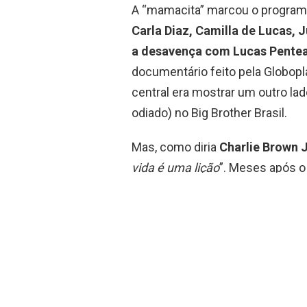
A “mamacita” marcou o program
Carla Diaz, Camilla de Lucas, J
a desavença com Lucas Pente
documentário feito pela Globopla
central era mostrar um outro lad
odiado) no Big Brother Brasil.
Mas, como diria
Charlie Brown J
vida é uma lição
”. Meses após o 
“descancelada”. Ela se une a
Ma
comandar a segunda temporad
Para quem não lembra, o program
das ondas de cancelamento em 
pelo reality, o canal desistiu.
A estreia do programa acontec