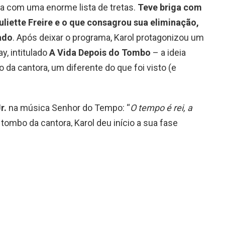
a com uma enorme lista de tretas.
Teve briga com
uliette Freire e o que consagrou sua eliminação,
ado
. Após deixar o programa, Karol protagonizou um
y, intitulado
A Vida Depois do Tombo
– a ideia
o da cantora, um diferente do que foi visto (e
r.
na música Senhor do Tempo: “
O tempo é rei, a
tombo da cantora, Karol deu início a sua fase
rcela McGowan
, que esteve no BBB20, para
a de
Prazer, Feminino
no canal do YouTube do GNT.
a iria ao ar na TV no ano passado, mas por conta
torno do nome da cantora após sua passagem
eu em outubro do ano passado e ganhou novos