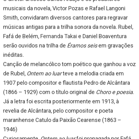
musicais da novela, Victor Pozas e Rafael Langoni
Smith, convidaram diversos cantores para regravar
músicas antigas para a trilha sonora da novela. Rubel,
Fafá de Belém,
Fernanda Takai
e Daniel Boaventura
serão ouvidos na trilha de
Éramos seis
em gravações
inéditas.
Canção de melancólico tom poético que ganhou a voz
de Rubel,
Ontem ao luar
teve a melodia criada em
1907 pelo compositor e flautista Pedro de Alcântara
(1866 – 1929) com o título original de
Choro e poesia
.
Já a letra foi escrita posteriormente em 1913, à
revelia de Alcântara, pelo compositor e poeta
maranhense Catulo da Paixão Cearense (1863 –
1946)
Curiosamente,
Ontem ao luar
foi propagada por Fafá