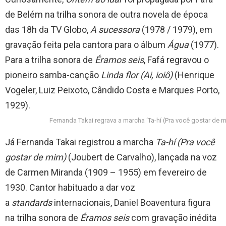
de Belém na trilha sonora de outra novela de época
das 18h da TV Globo,
A sucessora
(1978 / 1979), em
gravação feita pela cantora para o álbum
Água
(1977).
Para a trilha sonora de
Éramos seis
, Fafá regravou o
pioneiro samba-canção
Linda flor (Ai, ioiô)
(Henrique
Vogeler, Luiz Peixoto, Cândido Costa e Marques Porto,
1929).
Fernanda Takai regrava a marcha ‘Ta-hí (Pra você gostar d
Já Fernanda Takai registrou a marcha
Ta-hí (Pra você
gostar de mim)
(Joubert de Carvalho), lançada na voz
de Carmen Miranda (1909 – 1955) em fevereiro de
1930. Cantor habituado a dar voz
a
standards
internacionais, Daniel Boaventura figura
na trilha sonora de
Éramos seis
com gravação inédita