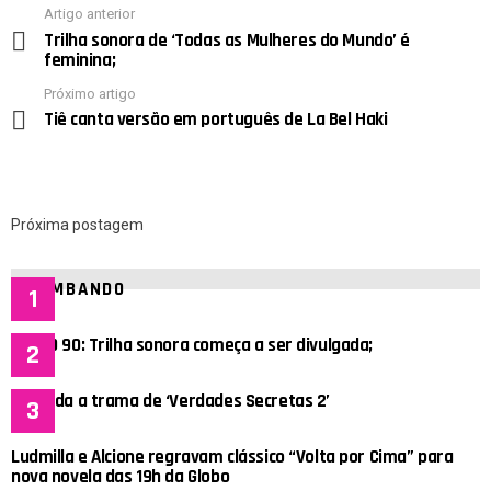
Artigo anterior
See
Trilha sonora de ‘Todas as Mulheres do Mundo’ é
more
feminina;
Próximo artigo
Tiê canta versão em português de La Bel Haki
Próxima postagem
BOMBANDO
VERÃO 90: Trilha sonora começa a ser divulgada;
Entenda a trama de ‘Verdades Secretas 2’
Ludmilla e Alcione regravam clássico “Volta por Cima” para
nova novela das 19h da Globo