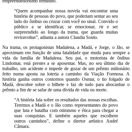
empreendedorismo feminino.
“Quem acompanhar nossa novela vai encontrar uma
história de pessoas do povo, que poderiam sentar ao seu
lado do ônibus ou cruzar com você no sinal. Convido o
público a se identificar, se emocionar, rir e ser
surpreendido ao longo da trama, que guarda muitas
reviravoltas”, adianta a autora Claudia Souto.
Na trama, os protagonistas Madalena, a Madá, e Jorge, o Jão, se
aproximam em função de uma fatalidade que muda para sempre a
vida da família de Madalena. Seu pai, o motorista de ônibus
Lindomar, está prestes a se aposentar. Mas, no seu último dia de
trabalho, um acidente o impede de gozar de um prêmio milionário
feito numa aposta na loteria a caminho da Viação Formosa. A
história ganha outros contornos quando Osmar, o tio folgado de
Madá, descobre sobre o bilhete e faz de tudo para abocanhar o
prêmio a fim de se safar de uma dívida de vida ou morte.
“A história fala sobre os resultados das nossas escolhas.
Teremos a Madá e o Jão como representantes do povo
que luta e batalha com otimismo e ética para chegar a
suas conquistas. E também aqueles que escolhem
outros caminhos”, define o diretor artístico André
Câmara.