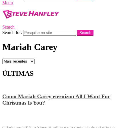
Menu
Search
Search for:
Search
Mariah Carey
ÚLTIMAS
Como Mariah Carey eternizou All I Want For
Christmas Is You?
STEVE HANFLEY
Criado em 2015, o Steve Hanfley é uma agência de criação de