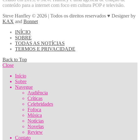
conteúdo para a internet com foco em cultura POP e televisão.
Steve Hanfley © 2026 | Todos os direitos reservados ♥ Designer by
KAX
and
Bonnet
INÍCIO
SOBRE
TODAS AS NOTÍCIAS
TERMOS E PRIVACIDADE
Back to Top
Close
Início
Sobre
Navegue
Audiência
Críticas
Celebridades
Fofoca
Música
Notícias
Novelas
Review
Contato