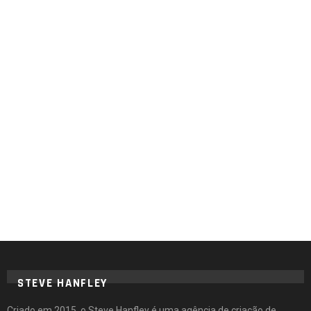
STEVE HANFLEY
Criado em 2015, o Steve Hanfley é uma agência de criação de