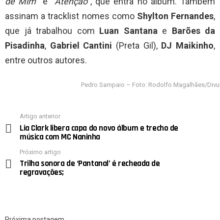
de Mim
” e “
Atenção
”, que entra no álbum. Também
assinam a tracklist nomes como
Shylton Fernandes
,
que já trabalhou com
Luan Santana
e
Barões da
Pisadinha
,
Gabriel Cantini
(Preta Gil),
DJ Maikinho
,
entre outros autores.
Pedro Sampaio – Foto: Rodolfo Magalhães/Div
Artigo anterior
See
Lia Clark libera capa do novo álbum e trecho de
more
música com MC Naninha
Próximo artigo
Trilha sonora de ‘Pantanal’ é recheada de
regravações;
Próxima postagem