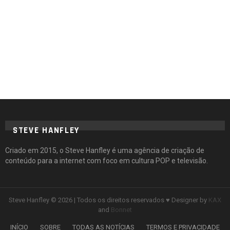
STEVE HANFLEY
Criado em 2015, o Steve Hanfley é uma agência de criação de
conteúdo para a internet com foco em cultura POP e televisão.
Steve Hanfley © 2026 | Todos os direitos reservados ♥ Designer by
KAX
and
Bonnet
INÍCIO
SOBRE
TODAS AS NOTÍCIAS
TERMOS E PRIVACIDADE