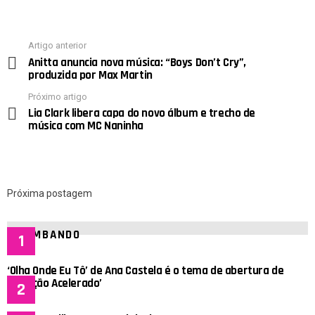
Artigo anterior
See
Anitta anuncia nova música: “Boys Don’t Cry”,
more
produzida por Max Martin
Próximo artigo
Lia Clark libera capa do novo álbum e trecho de
música com MC Naninha
Próxima postagem
BOMBANDO
‘Olha Onde Eu Tô’ de Ana Castela é o tema de abertura de
‘Coração Acelerado’