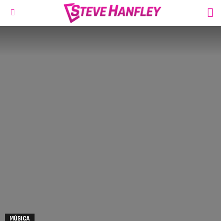
S
Menu
MÚSICA